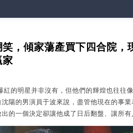
嘲笑，傾家蕩產買下四合院，
贏家
爆紅的明星并非沒有，但他們的輝煌也往往
自沈陽的男演員于波來說，盡管他現在的事業
做出的一個決定卻讓他成了日后翻盤、讓所有