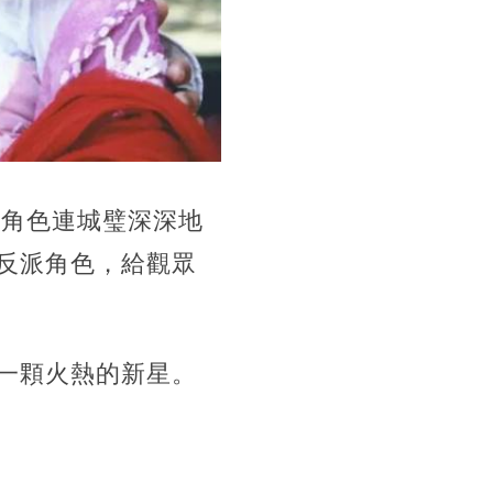
的角色連城璧深深地
反派角色，給觀眾
一顆火熱的新星。