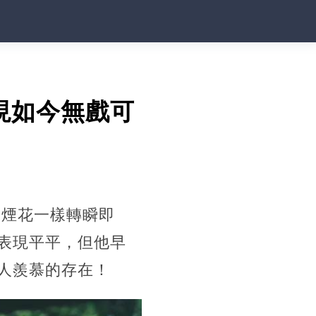
現如今無戲可
像煙花一樣轉瞬即
表現平平，但他早
人羨慕的存在！