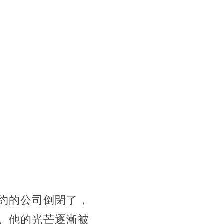
約的公司倒閉了，
。他的光芒逐漸被