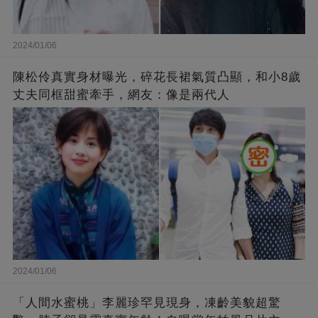
2024/01/06
陳松伶真實身材曝光，碎花長裙氣質凸顯，和小8歲
丈夫同框甜蜜牽手，網友：像是兩代人
2024/01/06
「人間水蜜桃」李麗珍罕見現身，凍齡美貌超驚