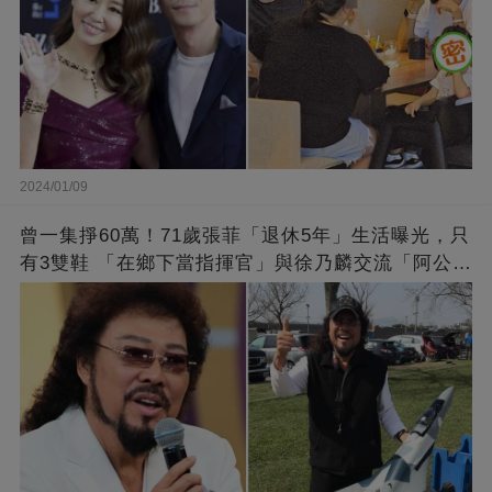
2024/01/09
曾一集掙60萬！71歲張菲「退休5年」生活曝光，只
有3雙鞋 「在鄉下當指揮官」與徐乃麟交流「阿公
經」