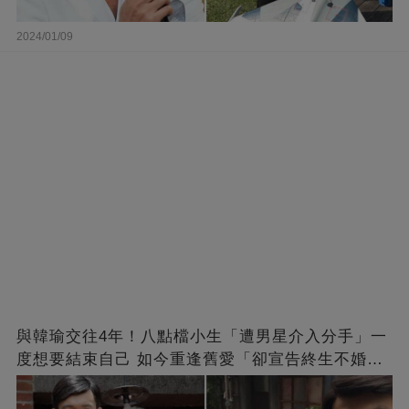
2024/01/09
與韓瑜交往4年！八點檔小生「遭男星介入分手」一
度想要結束自己 如今重逢舊愛「卻宣告終生不婚」
原因曝光