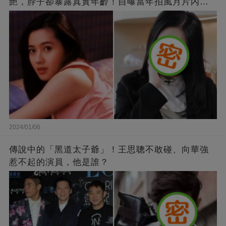
艷，脖子卻暴露真實年齡！自曝當年拍風月片內
幕，竟是因為「玉女當久了」？
2024/01/06
傳說中的「黑道太子爺」！王思聰不敢碰、向華強
惹不起的演員，他是誰？