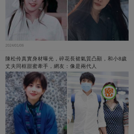
2024/01/06
陳松伶真實身材曝光，碎花長裙氣質凸顯，和小8歲
丈夫同框甜蜜牽手，網友：像是兩代人