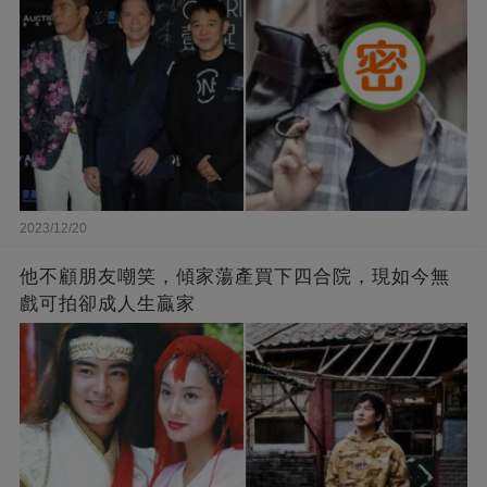
2023/12/20
他不顧朋友嘲笑，傾家蕩產買下四合院，現如今無
戲可拍卻成人生贏家