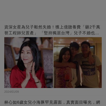
資深女星為兒子毅然失婚！獲上億贍養費「砸2千萬
替工程師兒置產」 「堅持獨居台灣」兒子不婚也支
持
2024/01/09
林心如6歲女兒小海豚罕見露面，真實面目曝光，網