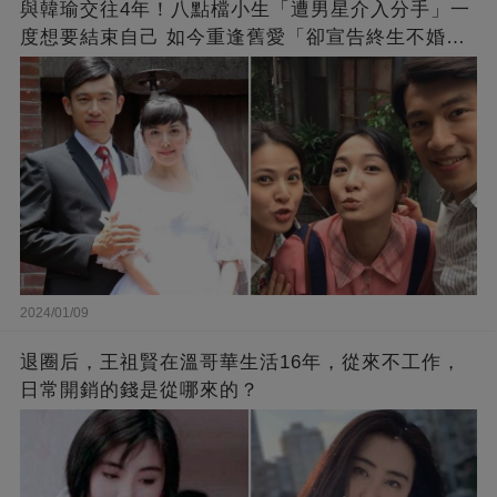
與韓瑜交往4年！八點檔小生「遭男星介入分手」一
度想要結束自己 如今重逢舊愛「卻宣告終生不婚」
原因曝光
2024/01/09
退圈后，王祖賢在溫哥華生活16年，從來不工作，
日常開銷的錢是從哪來的？