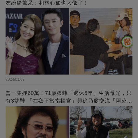
友紛紛驚呆：和林心如也太像了！
2024/01/09
曾一集掙60萬！71歲張菲「退休5年」生活曝光，只
有3雙鞋 「在鄉下當指揮官」與徐乃麟交流「阿公
經」