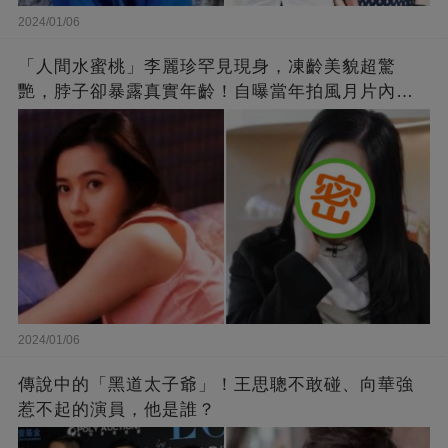
2024/01/06
「人間水蜜桃」李麗珍罕見現身，凍齡美貌超驚
艷，脖子卻暴露真實年齡！自曝當年拍風月片內
幕，竟是因為「玉女當久了」？
2024/01/06
傳說中的「黑道太子爺」！王思聰不敢碰、向華強
惹不起的演員，他是誰？