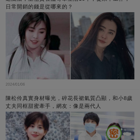
日常開銷的錢是從哪來的？
2024/01/06
陳松伶真實身材曝光，碎花長裙氣質凸顯，和小8歲
丈夫同框甜蜜牽手，網友：像是兩代人