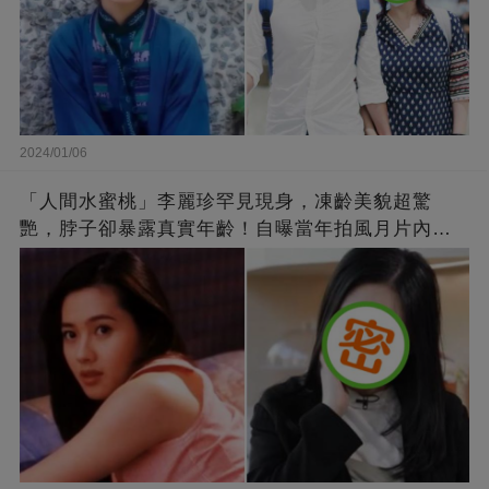
2024/01/06
「人間水蜜桃」李麗珍罕見現身，凍齡美貌超驚
艷，脖子卻暴露真實年齡！自曝當年拍風月片內
幕，竟是因為「玉女當久了」？