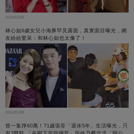
2024/01/09
林心如6歲女兒小海豚罕見露面，真實面目曝光，網
友紛紛驚呆：和林心如也太像了！
2024/01/09
曾一集掙60萬！71歲張菲「退休5年」生活曝光，只
有3雙鞋 「在鄉下當指揮官」與徐乃麟交流「阿公