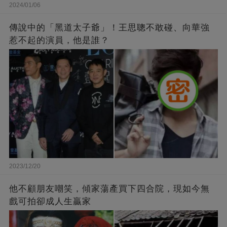
2024/01/06
傳說中的「黑道太子爺」！王思聰不敢碰、向華強
惹不起的演員，他是誰？
2023/12/20
他不顧朋友嘲笑，傾家蕩產買下四合院，現如今無
戲可拍卻成人生贏家