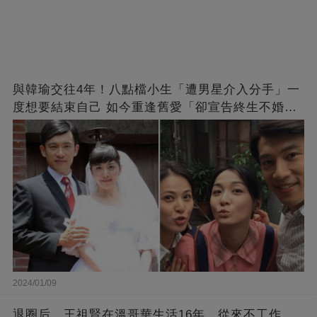
與韓瑜交往4年！八點檔小生「遭男星介入分手」一
度想要結束自己 如今重逢舊愛「卻宣告終生不婚」
原因曝光
2024/01/09
退圈后，王祖賢在溫哥華生活16年，從來不工作，