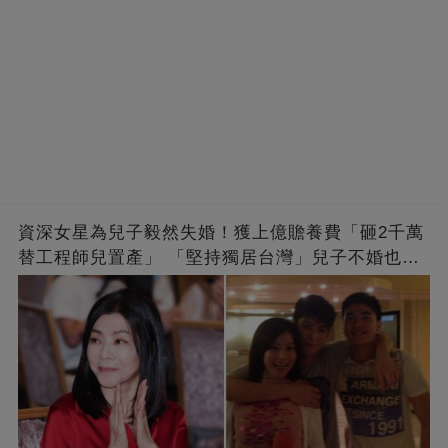
資深女星為兒子毅然失婚！獲上億贍養費「砸2千萬
替工程師兒置產」 「堅持獨居台灣」兒子不婚也支
持