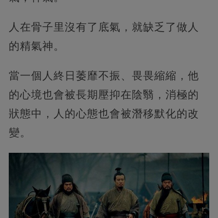
人在骨子里沒有了底氣，就缺乏了做人
的精氣神。
當一個人終日萎靡不振、畏畏縮縮，他
的心境也會被長期壓抑在陰翳，消極的
狀態中，人的心態也會被潛移默化的改
變。