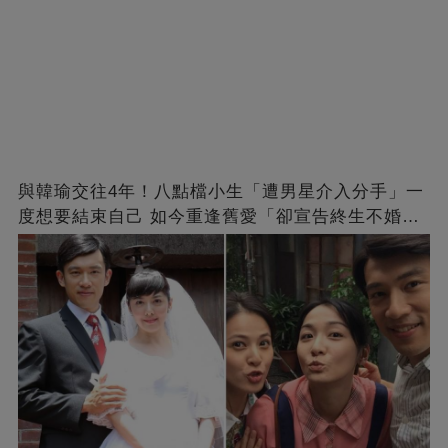
與韓瑜交往4年！八點檔小生「遭男星介入分手」一
度想要結束自己 如今重逢舊愛「卻宣告終生不婚」
原因曝光