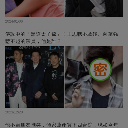
2024/01/06
傳說中的「黑道太子爺」！王思聰不敢碰、向華強
惹不起的演員，他是誰？
2023/12/20
他不顧朋友嘲笑，傾家蕩產買下四合院，現如今無