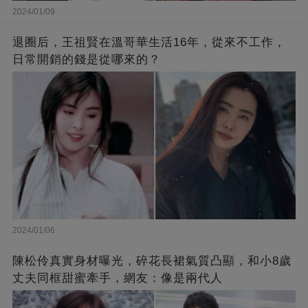
2024/01/09
退圈后，王祖賢在溫哥華生活16年，從來不工作，
日常開銷的錢是從哪來的？
2024/01/06
陳松伶真實身材曝光，碎花長裙氣質凸顯，和小8歲
丈夫同框甜蜜牽手，網友：像是兩代人