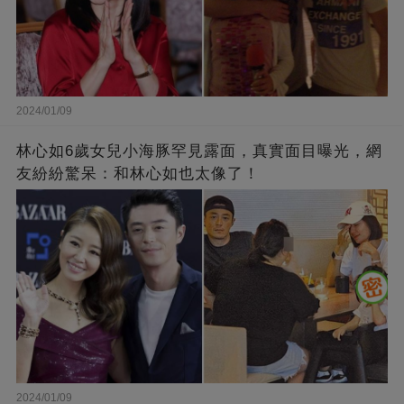
2024/01/09
林心如6歲女兒小海豚罕見露面，真實面目曝光，網
友紛紛驚呆：和林心如也太像了！
2024/01/09