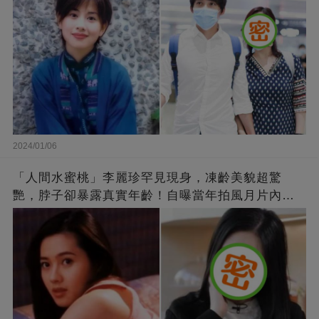
2024/01/06
「人間水蜜桃」李麗珍罕見現身，凍齡美貌超驚
艷，脖子卻暴露真實年齡！自曝當年拍風月片內
幕，竟是因為「玉女當久了」？