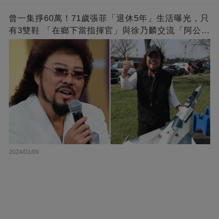
曾一集掙60萬！71歲張菲「退休5年」生活曝光，只
有3雙鞋 「在鄉下當指揮官」與徐乃麟交流「阿公
經」
2024/01/09