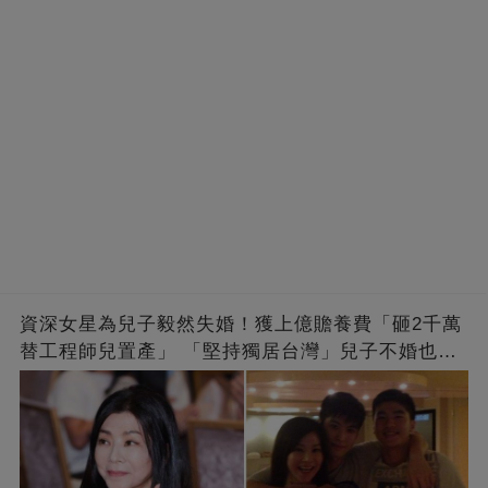
資深女星為兒子毅然失婚！獲上億贍養費「砸2千萬
替工程師兒置產」 「堅持獨居台灣」兒子不婚也支
持