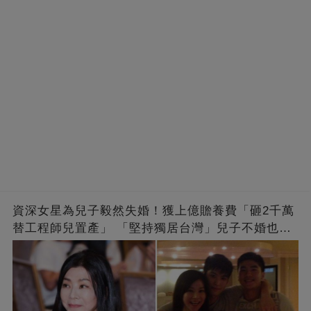
資深女星為兒子毅然失婚！獲上億贍養費「砸2千萬
替工程師兒置產」 「堅持獨居台灣」兒子不婚也支
持