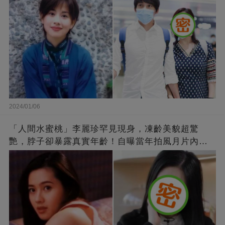
2024/01/06
「人間水蜜桃」李麗珍罕見現身，凍齡美貌超驚
艷，脖子卻暴露真實年齡！自曝當年拍風月片內
幕，竟是因為「玉女當久了」？