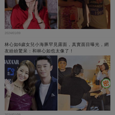
2024/01/09
林心如6歲女兒小海豚罕見露面，真實面目曝光，網
友紛紛驚呆：和林心如也太像了！
2024/01/09