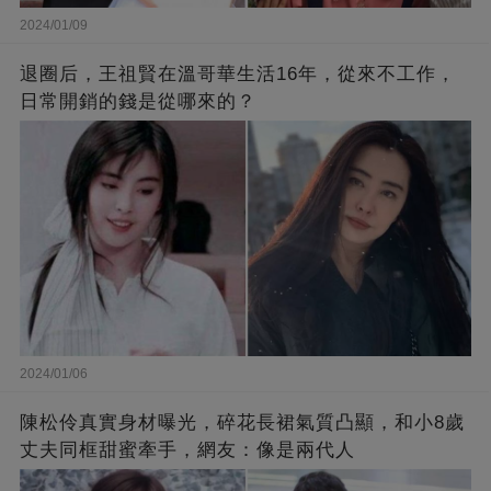
2024/01/09
退圈后，王祖賢在溫哥華生活16年，從來不工作，
日常開銷的錢是從哪來的？
2024/01/06
陳松伶真實身材曝光，碎花長裙氣質凸顯，和小8歲
丈夫同框甜蜜牽手，網友：像是兩代人