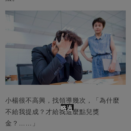
小楊很不高興，找領導幾次，「為什麼
略過
不給我提成？才給我這麼點兒獎
金？……」