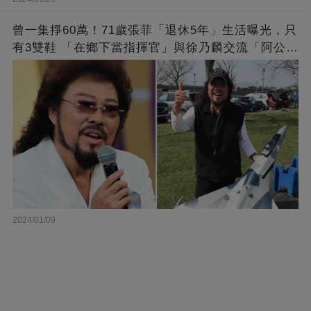
曾一集掙60萬！71歲張菲「退休5年」生活曝光，只
有3雙鞋 「在鄉下當指揮官」與徐乃麟交流「阿公
經」
2024/01/09