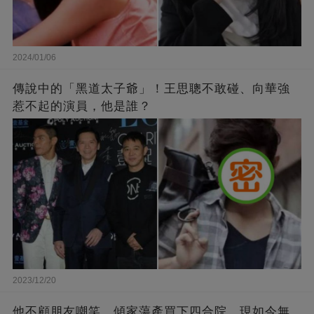
2024/01/06
傳說中的「黑道太子爺」！王思聰不敢碰、向華強
惹不起的演員，他是誰？
2023/12/20
他不顧朋友嘲笑，傾家蕩產買下四合院，現如今無