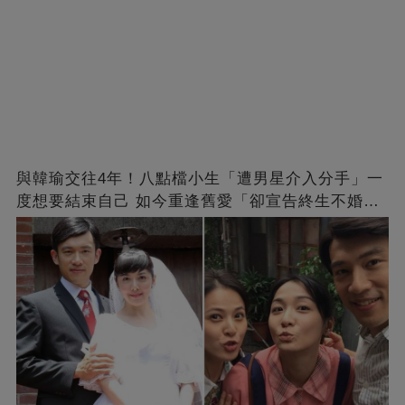
與韓瑜交往4年！八點檔小生「遭男星介入分手」一
度想要結束自己 如今重逢舊愛「卻宣告終生不婚」
原因曝光