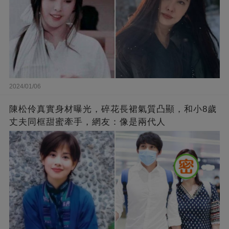
2024/01/06
陳松伶真實身材曝光，碎花長裙氣質凸顯，和小8歲
丈夫同框甜蜜牽手，網友：像是兩代人