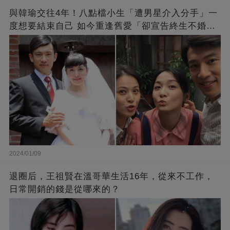
與韓瑜交往4年！八點檔小生「遭男星介入分手」一
度想要結束自己 如今重逢舊愛「卻宣告終生不婚」
原因曝光
2024/01/09
退圈后，王祖賢在溫哥華生活16年，從來不工作，
日常開銷的錢是從哪來的？