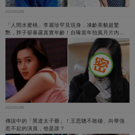
2024/01/06
「人間水蜜桃」李麗珍罕見現身，凍齡美貌超驚
艷，脖子卻暴露真實年齡！自曝當年拍風月片內
幕，竟是因為「玉女當久了」？
2024/01/06
傳說中的「黑道太子爺」！王思聰不敢碰、向華強
惹不起的演員，他是誰？