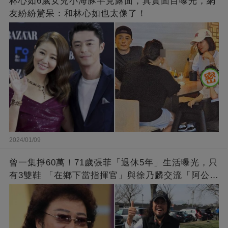
林心如6歲女兒小海豚罕見露面，真實面目曝光，網
友紛紛驚呆：和林心如也太像了！
2024/01/09
曾一集掙60萬！71歲張菲「退休5年」生活曝光，只
有3雙鞋 「在鄉下當指揮官」與徐乃麟交流「阿公
經」