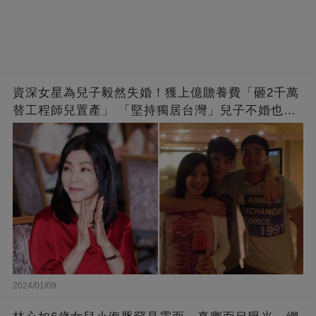
資深女星為兒子毅然失婚！獲上億贍養費「砸2千萬
替工程師兒置產」 「堅持獨居台灣」兒子不婚也支
持
2024/01/09