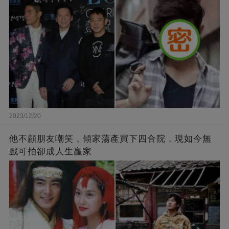
2023/12/20
他不顧朋友嘲笑，傾家蕩產買下四合院，現如今無
戲可拍卻成人生贏家