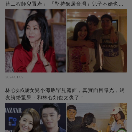
替工程師兒置產」 「堅持獨居台灣」兒子不婚也支
持
2024/01/09
林心如6歲女兒小海豚罕見露面，真實面目曝光，網
友紛紛驚呆：和林心如也太像了！