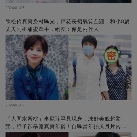
2024/01/06
陳松伶真實身材曝光，碎花長裙氣質凸顯，和小8歲
丈夫同框甜蜜牽手，網友：像是兩代人
2024/01/06
「人間水蜜桃」李麗珍罕見現身，凍齡美貌超驚
艷，脖子卻暴露真實年齡！自曝當年拍風月片內
幕，竟是因為「玉女當久了」？