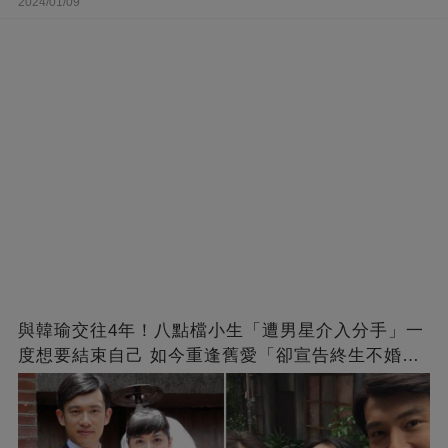
2024/01/09
與韓瑜交往4年！八點檔小生「遭男星介入分手」一
度想要結束自己 如今重逢舊愛「卻宣告終生不婚」
原因曝光