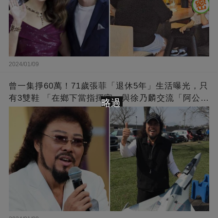
2024/01/09
曾一集掙60萬！71歲張菲「退休5年」生活曝光，只
有3雙鞋 「在鄉下當指揮官」與徐乃麟交流「阿公
略過
經」