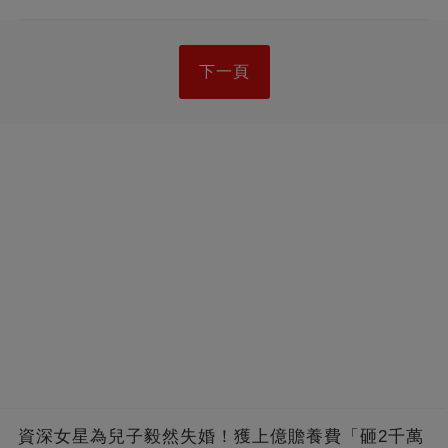
下一頁
資深女星為兒子毅然失婚！獲上億贍養費「砸2千萬