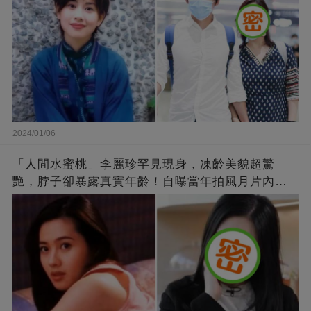
2024/01/06
「人間水蜜桃」李麗珍罕見現身，凍齡美貌超驚
艷，脖子卻暴露真實年齡！自曝當年拍風月片內
幕，竟是因為「玉女當久了」？