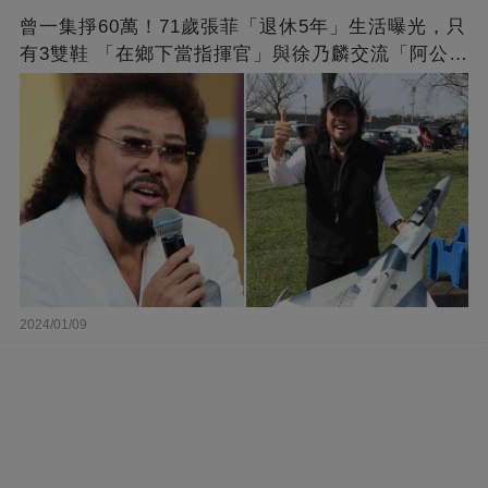
曾一集掙60萬！71歲張菲「退休5年」生活曝光，只
有3雙鞋 「在鄉下當指揮官」與徐乃麟交流「阿公
經」
2024/01/09