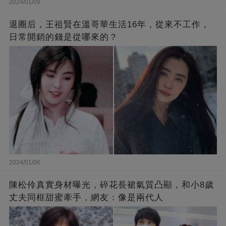
2024/01/09
退圈后，王祖賢在溫哥華生活16年，從來不工作，
日常開銷的錢是從哪來的？
2024/01/06
陳松伶真實身材曝光，碎花長裙氣質凸顯，和小8歲
丈夫同框甜蜜牽手，網友：像是兩代人