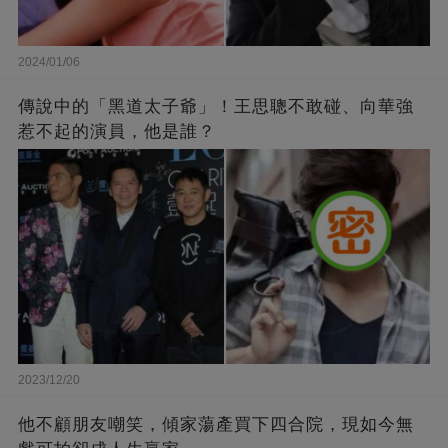
2024/01/06
傳說中的「黑道太子爺」！王思聰不敢碰、向華強
惹不起的演員，他是誰？
2023/12/20
他不顧朋友嘲笑，傾家蕩產買下四合院，現如今無