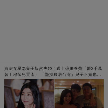
資深女星為兒子毅然失婚！獲上億贍養費「砸2千萬
替工程師兒置產」 「堅持獨居台灣」兒子不婚也支
持