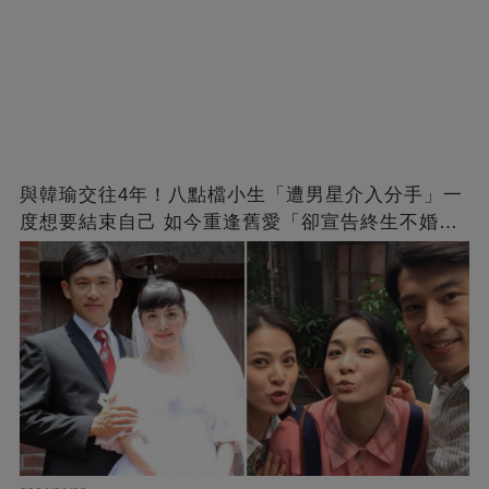
與韓瑜交往4年！八點檔小生「遭男星介入分手」一
度想要結束自己 如今重逢舊愛「卻宣告終生不婚」
原因曝光