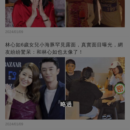
2024/01/09
林心如6歲女兒小海豚罕見露面，真實面目曝光，網
友紛紛驚呆：和林心如也太像了！
略過
2024/01/09