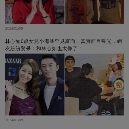
2024/01/09
林心如6歲女兒小海豚罕見露面，真實面目曝光，網
友紛紛驚呆：和林心如也太像了！
2024/01/09