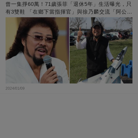
曾一集掙60萬！71歲張菲「退休5年」生活曝光，只
有3雙鞋 「在鄉下當指揮官」與徐乃麟交流「阿公
經」
2024/01/09