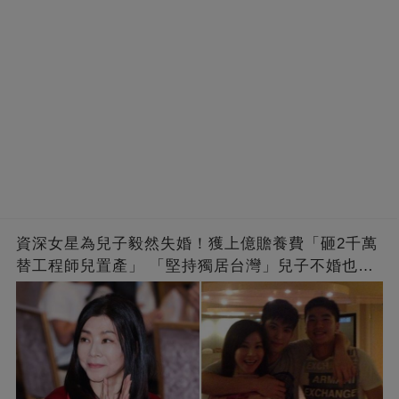
資深女星為兒子毅然失婚！獲上億贍養費「砸2千萬
替工程師兒置產」 「堅持獨居台灣」兒子不婚也支
持