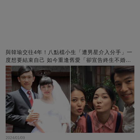
與韓瑜交往4年！八點檔小生「遭男星介入分手」一
度想要結束自己 如今重逢舊愛「卻宣告終生不婚」
原因曝光
2024/01/09