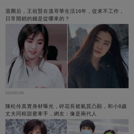
退圈后，王祖賢在溫哥華生活16年，從來不工作，
日常開銷的錢是從哪來的？
2024/01/06
陳松伶真實身材曝光，碎花長裙氣質凸顯，和小8歲
丈夫同框甜蜜牽手，網友：像是兩代人