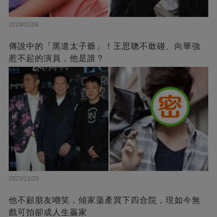
2024/01/06
傳說中的「黑道太子爺」！王思聰不敢碰、向華強
惹不起的演員，他是誰？
2023/12/20
他不顧朋友嘲笑，傾家蕩產買下四合院，現如今無
戲可拍卻成人生贏家