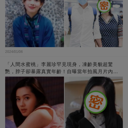
2024/01/06
「人間水蜜桃」李麗珍罕見現身，凍齡美貌超驚
艷，脖子卻暴露真實年齡！自曝當年拍風月片內
幕，竟是因為「玉女當久了」？