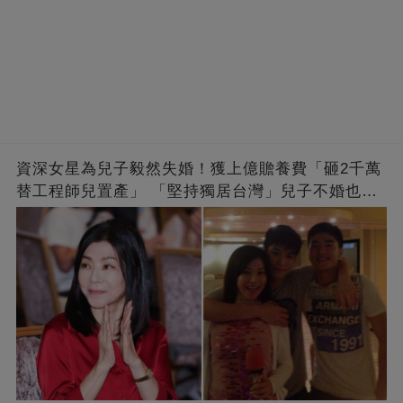
資深女星為兒子毅然失婚！獲上億贍養費「砸2千萬
替工程師兒置產」 「堅持獨居台灣」兒子不婚也支
持