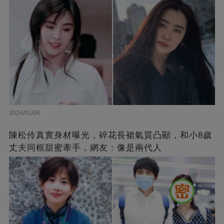
2024/01/06
陳松伶真實身材曝光，碎花長裙氣質凸顯，和小8歲
丈夫同框甜蜜牽手，網友：像是兩代人