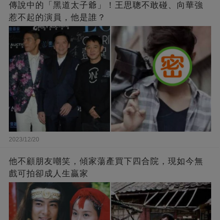
傳說中的「黑道太子爺」！王思聰不敢碰、向華強
惹不起的演員，他是誰？
2023/12/20
他不顧朋友嘲笑，傾家蕩產買下四合院，現如今無
戲可拍卻成人生贏家