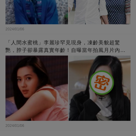
2024/01/06
「人間水蜜桃」李麗珍罕見現身，凍齡美貌超驚
艷，脖子卻暴露真實年齡！自曝當年拍風月片內
幕，竟是因為「玉女當久了」？
2024/01/06