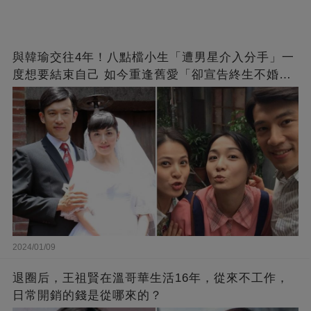
與韓瑜交往4年！八點檔小生「遭男星介入分手」一
度想要結束自己 如今重逢舊愛「卻宣告終生不婚」
原因曝光
2024/01/09
退圈后，王祖賢在溫哥華生活16年，從來不工作，
日常開銷的錢是從哪來的？