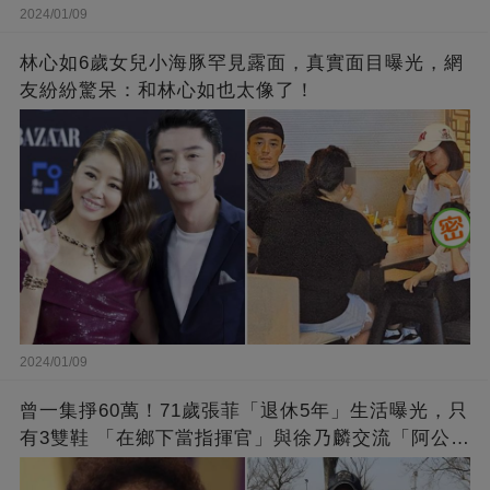
2024/01/09
林心如6歲女兒小海豚罕見露面，真實面目曝光，網
友紛紛驚呆：和林心如也太像了！
2024/01/09
曾一集掙60萬！71歲張菲「退休5年」生活曝光，只
有3雙鞋 「在鄉下當指揮官」與徐乃麟交流「阿公
經」