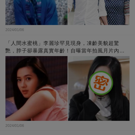
2024/01/06
「人間水蜜桃」李麗珍罕見現身，凍齡美貌超驚
艷，脖子卻暴露真實年齡！自曝當年拍風月片內
幕，竟是因為「玉女當久了」？
2024/01/06