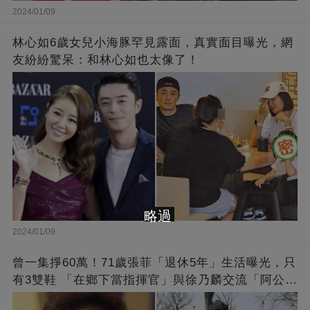
2024/01/09
林心如6歲女兒小海豚罕見露面，真實面目曝光，網
友紛紛驚呆：和林心如也太像了！
略過
2024/01/09
曾一集掙60萬！71歲張菲「退休5年」生活曝光，只
有3雙鞋 「在鄉下當指揮官」與徐乃麟交流「阿公
經」