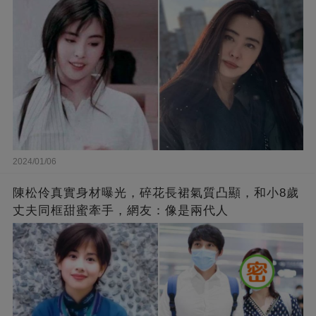
2024/01/06
陳松伶真實身材曝光，碎花長裙氣質凸顯，和小8歲
丈夫同框甜蜜牽手，網友：像是兩代人