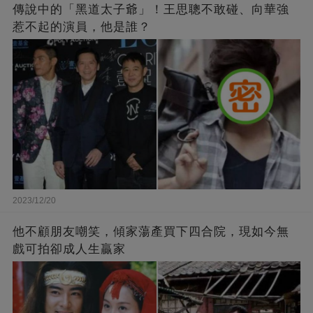
傳說中的「黑道太子爺」！王思聰不敢碰、向華強
惹不起的演員，他是誰？
2023/12/20
他不顧朋友嘲笑，傾家蕩產買下四合院，現如今無
戲可拍卻成人生贏家