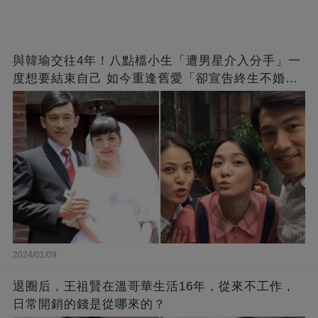
與韓瑜交往4年！八點檔小生「遭男星介入分手」一
度想要結束自己 如今重逢舊愛「卻宣告終生不婚」
原因曝光
2024/01/09
退圈后，王祖賢在溫哥華生活16年，從來不工作，
日常開銷的錢是從哪來的？