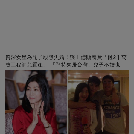
資深女星為兒子毅然失婚！獲上億贍養費「砸2千萬
替工程師兒置產」 「堅持獨居台灣」兒子不婚也支
持