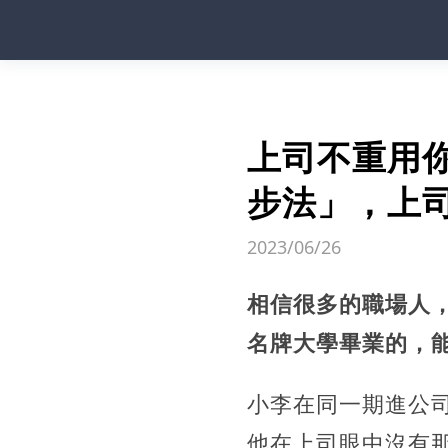
上司不重用
步法」，上
2023/06/26
相信很多的職場人
名牌大學畢業的，
小李在同一期進公
他在上司眼中沒有