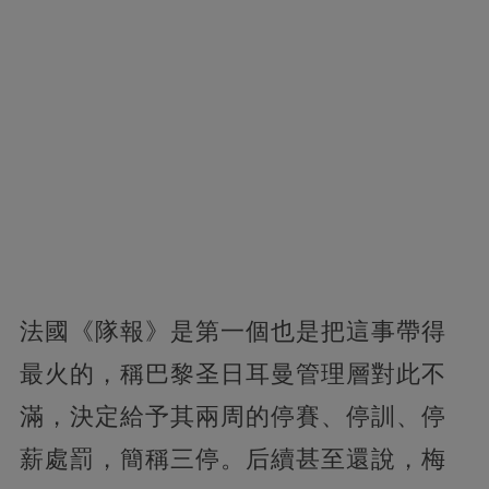
法國《隊報》是第一個也是把這事帶得
最火的，稱巴黎圣日耳曼管理層對此不
滿，決定給予其兩周的停賽、停訓、停
薪處罰，簡稱三停。后續甚至還說，梅