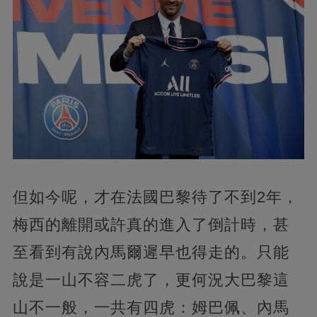
但如今呢，才在法國巴黎待了不到2年，
梅西的離開或許真的進入了倒計時，甚
至看到有說內馬爾遲早也得走的。只能
說是一山不容二虎了，更何況大巴黎這
山不一般，一共有四虎：姆巴佩、內馬