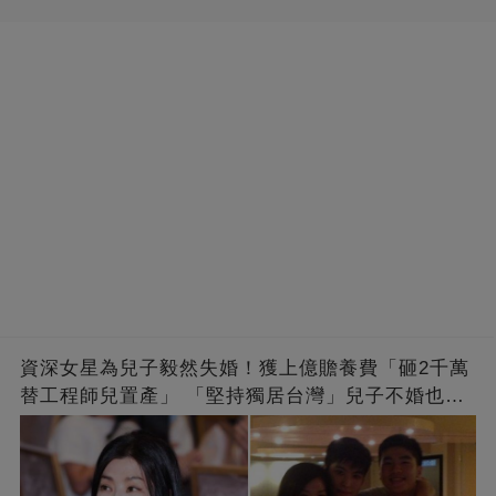
資深女星為兒子毅然失婚！獲上億贍養費「砸2千萬
替工程師兒置產」 「堅持獨居台灣」兒子不婚也支
持