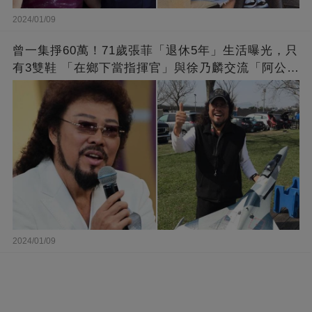
2024/01/09
曾一集掙60萬！71歲張菲「退休5年」生活曝光，只
有3雙鞋 「在鄉下當指揮官」與徐乃麟交流「阿公
經」
2024/01/09