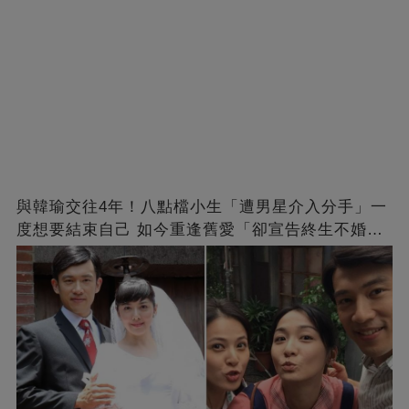
與韓瑜交往4年！八點檔小生「遭男星介入分手」一
度想要結束自己 如今重逢舊愛「卻宣告終生不婚」
原因曝光