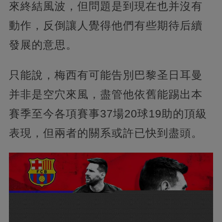
來終結風波，但問題是到現在也并沒有
動作，反倒讓人覺得他們有些期待后續
發展的意思。
只能說，梅西有可能告別巴黎圣日耳曼
并非是空穴來風，盡管他依舊能踢出本
賽季至今各項賽事37場20球19助的頂級
表現，但兩者的關系或許已快到盡頭。