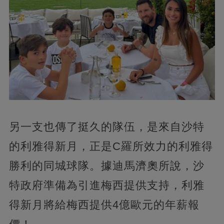
另一支也傳了挺久的隊伍，是來自沙特
的利雅得新月，正是C羅所效力的利雅得
勝利的同城球隊。據迪馬濟奧所說，沙
特政府準備為引進梅西提供支持，利雅
得新月將給梅西提供4億歐元的年薪報