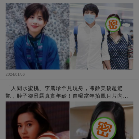
2024/01/06
「人間水蜜桃」李麗珍罕見現身，凍齡美貌超驚
艷，脖子卻暴露真實年齡！自曝當年拍風月片內
幕，竟是因為「玉女當久了」？