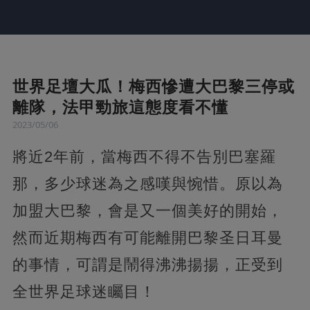
世界足壇大瓜！梅西慘遭大巴黎三停或
離隊，法甲勁旅這態度看不懂
2023/05/06
將近2年前，當梅西不得不告別巴塞羅
那，多少球迷為之感嘆與惋惜。原以為
加盟大巴黎，會是又一個美好的開始，
然而近期梅西有可能離開巴黎圣日耳曼
的事情，可謂是鬧得沸沸揚揚，正受到
全世界足球迷矚目！