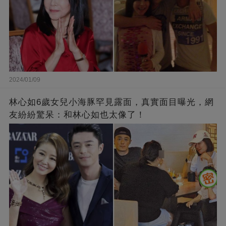
2024/01/09
林心如6歲女兒小海豚罕見露面，真實面目曝光，網
友紛紛驚呆：和林心如也太像了！