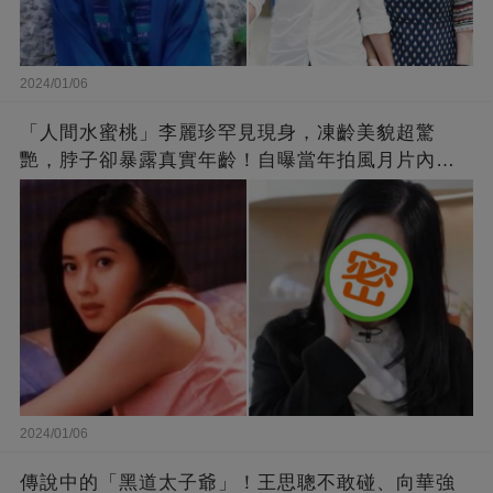
2024/01/06
「人間水蜜桃」李麗珍罕見現身，凍齡美貌超驚
艷，脖子卻暴露真實年齡！自曝當年拍風月片內
幕，竟是因為「玉女當久了」？
2024/01/06
傳說中的「黑道太子爺」！王思聰不敢碰、向華強