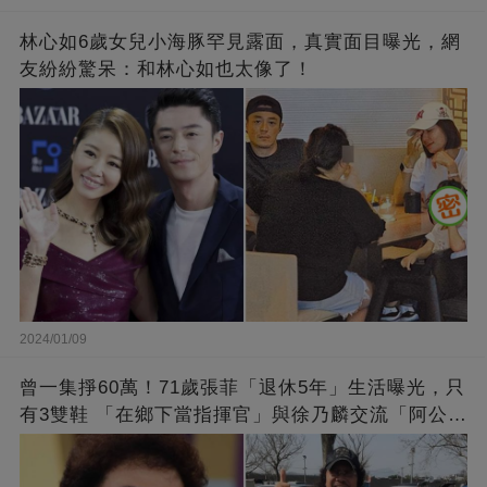
林心如6歲女兒小海豚罕見露面，真實面目曝光，網
友紛紛驚呆：和林心如也太像了！
2024/01/09
曾一集掙60萬！71歲張菲「退休5年」生活曝光，只
有3雙鞋 「在鄉下當指揮官」與徐乃麟交流「阿公
經」