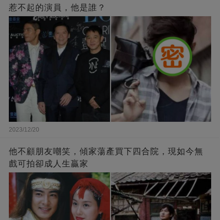
惹不起的演員，他是誰？
2023/12/20
他不顧朋友嘲笑，傾家蕩產買下四合院，現如今無
戲可拍卻成人生贏家