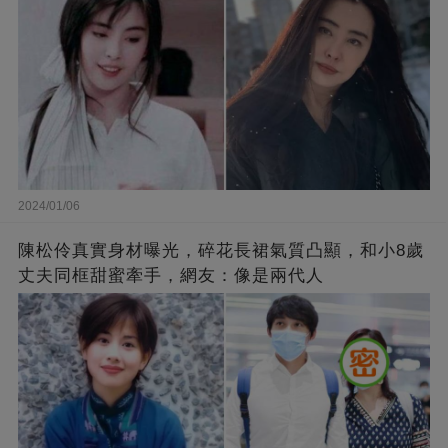
2024/01/06
陳松伶真實身材曝光，碎花長裙氣質凸顯，和小8歲
丈夫同框甜蜜牽手，網友：像是兩代人