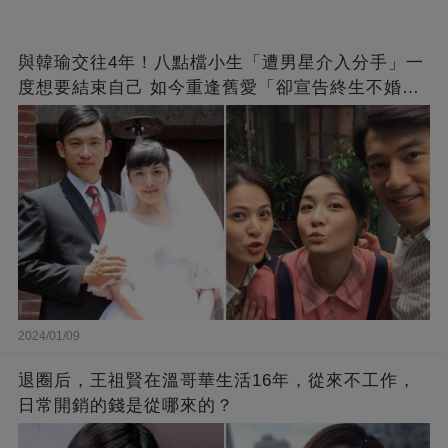
與韓瑜交往4年！八點檔小生「遭男星介入分手」一
度想要結束自己 如今重逢舊愛「卻宣告終生不婚」
原因曝光
2024/01/09
退圈后，王祖賢在溫哥華生活16年，從來不工作，
日常開銷的錢是從哪來的？