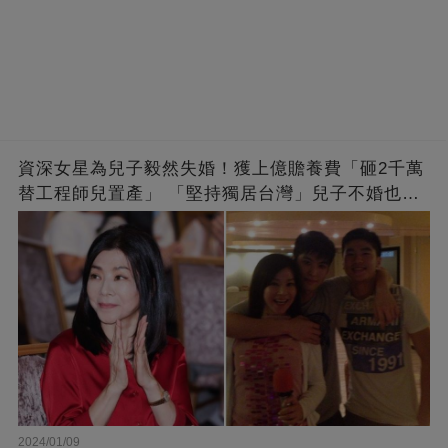
資深女星為兒子毅然失婚！獲上億贍養費「砸2千萬
替工程師兒置產」 「堅持獨居台灣」兒子不婚也支
持
2024/01/09