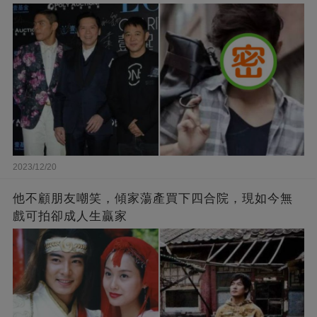
2023/12/20
他不顧朋友嘲笑，傾家蕩產買下四合院，現如今無
戲可拍卻成人生贏家