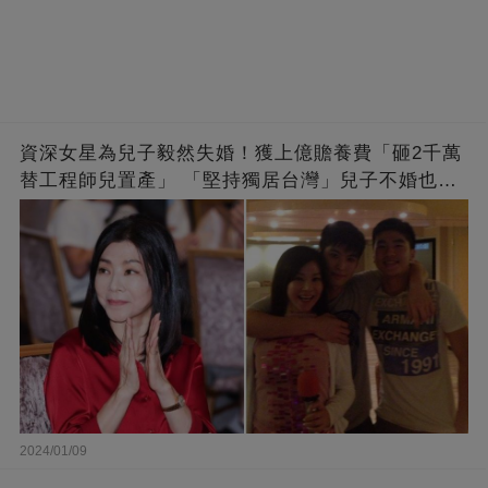
資深女星為兒子毅然失婚！獲上億贍養費「砸2千萬
替工程師兒置產」 「堅持獨居台灣」兒子不婚也支
持
2024/01/09