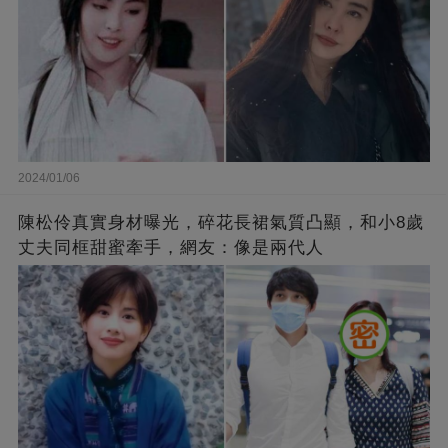
2024/01/06
陳松伶真實身材曝光，碎花長裙氣質凸顯，和小8歲
丈夫同框甜蜜牽手，網友：像是兩代人