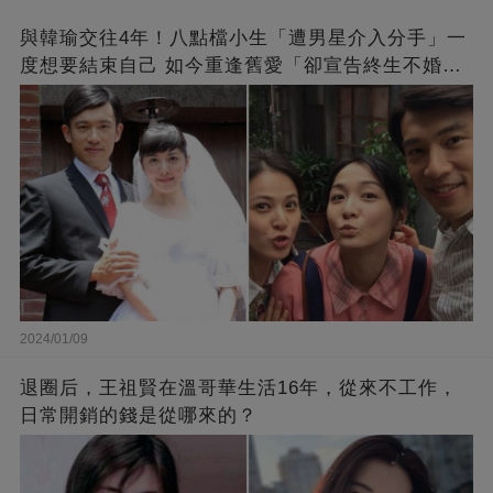
與韓瑜交往4年！八點檔小生「遭男星介入分手」一
度想要結束自己 如今重逢舊愛「卻宣告終生不婚」
原因曝光
2024/01/09
退圈后，王祖賢在溫哥華生活16年，從來不工作，
日常開銷的錢是從哪來的？