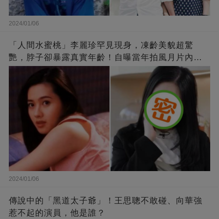
2024/01/06
「人間水蜜桃」李麗珍罕見現身，凍齡美貌超驚
艷，脖子卻暴露真實年齡！自曝當年拍風月片內
幕，竟是因為「玉女當久了」？
2024/01/06
傳說中的「黑道太子爺」！王思聰不敢碰、向華強
惹不起的演員，他是誰？