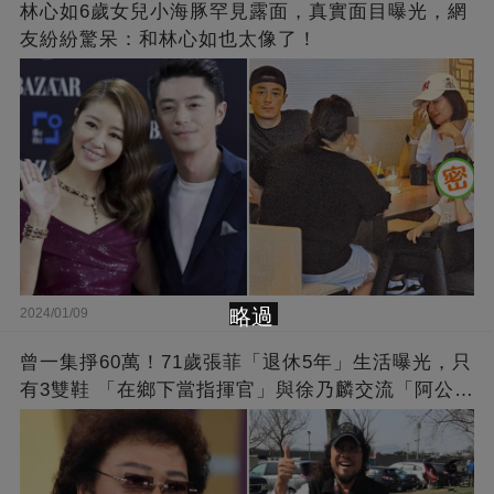
林心如6歲女兒小海豚罕見露面，真實面目曝光，網
友紛紛驚呆：和林心如也太像了！
略過
2024/01/09
曾一集掙60萬！71歲張菲「退休5年」生活曝光，只
有3雙鞋 「在鄉下當指揮官」與徐乃麟交流「阿公
經」