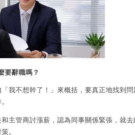
什麼要辭職嗎？
句「我不想幹了！」來概括，要真正地找到問
作。
去和主管商討漲薪，認為同事關係緊張，就去
對策。