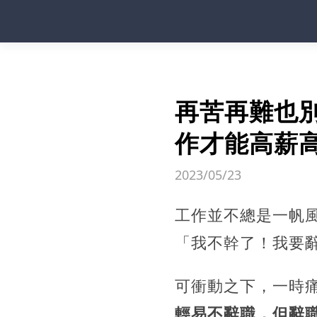
再苦再難也
作才能高薪
2023/05/23
工作並不總是一帆
「我不幹了！我要
可衝動之下，一時
輕易不辭職，但辭