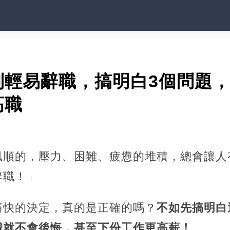
別輕易辭職，搞明白3個問題
高職
風順的，壓力、困難、疲憊的堆積，總會讓人
辭職！」
痛快的決定，真的是正確的嗎？
不如先搞明白
職就不會後悔，甚至下份工作更高薪！