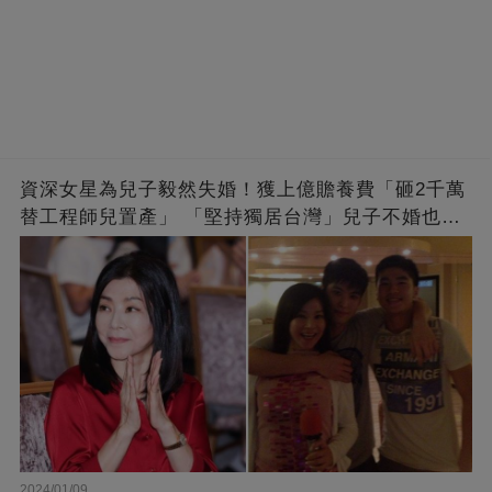
資深女星為兒子毅然失婚！獲上億贍養費「砸2千萬
替工程師兒置產」 「堅持獨居台灣」兒子不婚也支
持
2024/01/09