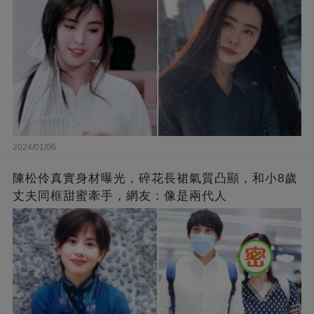
2024/01/06
陳松伶真實身材曝光，碎花長裙氣質凸顯，和小8歲
丈夫同框甜蜜牽手，網友：像是兩代人