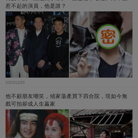
惹不起的演員，他是誰？
2023/12/20
他不顧朋友嘲笑，傾家蕩產買下四合院，現如今無
戲可拍卻成人生贏家