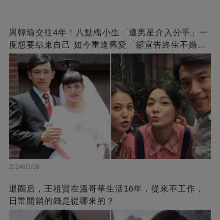
與韓瑜交往4年！八點檔小生「遭男星介入分手」一
度想要結束自己 如今重逢舊愛「卻宣告終生不婚」
原因曝光
2024/01/09
退圈后，王祖賢在溫哥華生活16年，從來不工作，
日常開銷的錢是從哪來的？