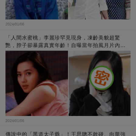
2024/01/06
「人間水蜜桃」李麗珍罕見現身，凍齡美貌超驚
艷，脖子卻暴露真實年齡！自曝當年拍風月片內
幕，竟是因為「玉女當久了」？
2024/01/06
傳說中的「黑道太子爺」！王思聰不敢碰、向華強