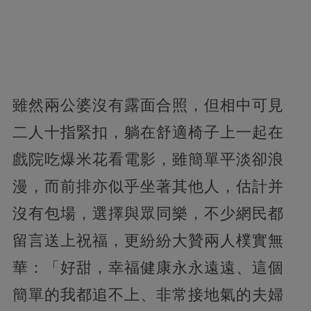
雖然兩公婆沒有露面合照，但相中可見
二人十指緊扣，躺在舒適椅子上一起在
戲院吃爆米花看電影，雖簡單平淡卻浪
漫，而前排亦似乎坐著其他人，估計并
沒有包場，選擇與眾同樂，不少網民都
留言送上祝福，更紛紛大贊兩人樸實無
華：「好甜，幸福健康永永遠遠、這個
簡單的我都追不上、非常接地氣的夫婦