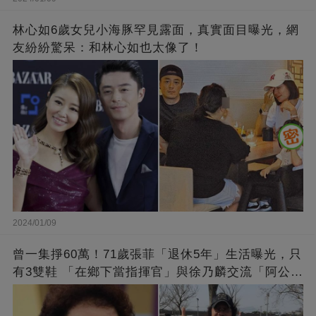
林心如6歲女兒小海豚罕見露面，真實面目曝光，網
友紛紛驚呆：和林心如也太像了！
2024/01/09
曾一集掙60萬！71歲張菲「退休5年」生活曝光，只
有3雙鞋 「在鄉下當指揮官」與徐乃麟交流「阿公
經」