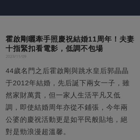
霍啟剛曬牽手照慶祝結婚11周年！夫妻
十指緊扣看電影，低調不包場
2023/11/09
44歲名門之后霍啟剛與跳水皇后郭晶晶
于2012年結婚，先后誕下兩女一子，雖
然家財萬貫，但一家人生活平凡又低
調，即使結婚周年亦從不鋪張，今年兩
公婆的慶祝活動更是如平民般貼地，絕
對是勁浪漫超溫馨。