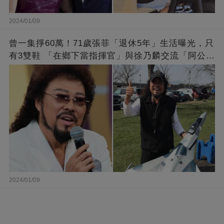
2024/01/09
曾一集掙60萬！71歲張菲「退休5年」生活曝光，只
有3雙鞋 「在鄉下當指揮官」與徐乃麟交流「阿公
經」
2024/01/09