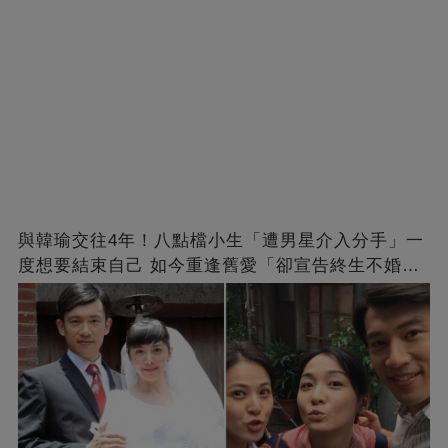
與韓瑜交往4年！八點檔小生「遭男星介入分手」一
度想要結束自己 如今重逢舊愛「卻宣告終生不婚」
原因曝光