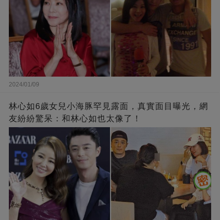
2024/01/09
林心如6歲女兒小海豚罕見露面，真實面目曝光，網
友紛紛驚呆：和林心如也太像了！