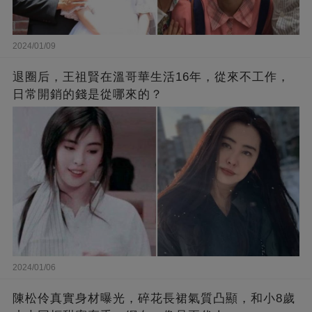
2024/01/09
退圈后，王祖賢在溫哥華生活16年，從來不工作，
日常開銷的錢是從哪來的？
2024/01/06
陳松伶真實身材曝光，碎花長裙氣質凸顯，和小8歲