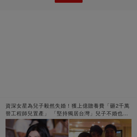
資深女星為兒子毅然失婚！獲上億贍養費「砸2千萬
替工程師兒置產」 「堅持獨居台灣」兒子不婚也支
持