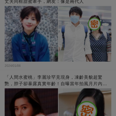
丈夫同框甜蜜牽手，網友：像是兩代人
2024/01/06
「人間水蜜桃」李麗珍罕見現身，凍齡美貌超驚
艷，脖子卻暴露真實年齡！自曝當年拍風月片內
幕，竟是因為「玉女當久了」？