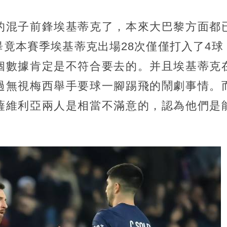
的混子前鋒埃基蒂克了，本來大巴黎方面都
畢竟本賽季埃基蒂克出場28次僅僅打入了4球
個數據肯定是不符合要去的。并且埃基蒂克
過無視梅西舉手要球一腳踢飛的鬧劇事情。
薩維利亞兩人是相當不滿意的，認為他們是