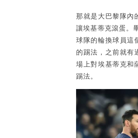
那就是大巴黎隊內
讓埃基蒂克滾蛋。
球隊的輪換球員這
的踢法，之前就有
場上對埃基蒂克和
踢法。