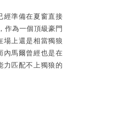
已經準備在夏窗直接
，作為一個頂級豪門
在場上還是相當獨狼
而內馬爾曾經也是在
能力匹配不上獨狼的