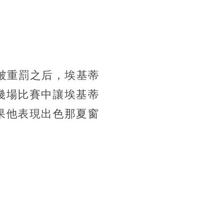
被重罰之后，埃基蒂
幾場比賽中讓埃基蒂
果他表現出色那夏窗