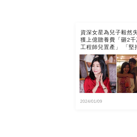
資深女星為兒子毅然
獲上億贍養費「砸2千
工程師兒置產」 「堅
台灣」兒子不婚也支
2024/01/09