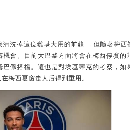
接清洗掉這位難堪大用的前鋒 ，但隨著梅西
轉機會。目前大巴黎方面將會在梅西停賽的
姆巴佩搭檔。這也是對埃基蒂克的考察，如
且在梅西夏窗走人后得到重用。