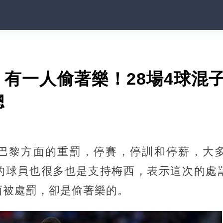
有一人偷著樂！28場4球混
總
巴黎方面的重罰，停賽，停訓和停薪，大
的球員也很多也是支持梅西，表示這次的處
西被處罰，卻是偷著樂的。