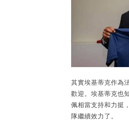
其實埃基蒂克作為
歡迎。埃基蒂克也
佩相當支持和力挺
隊繼續效力了。