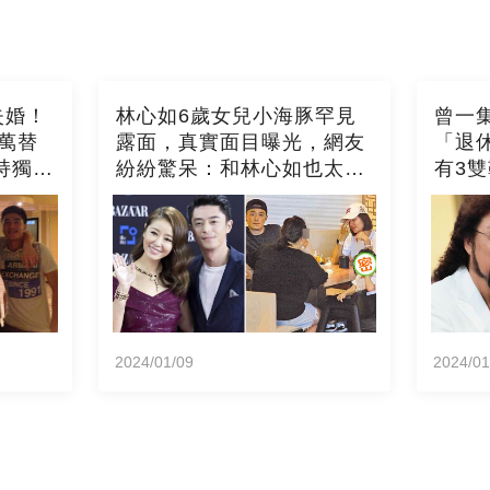
失婚！
林心如6歲女兒小海豚罕見
曾一集
萬替
露面，真實面目曝光，網友
「退
持獨居
紛紛驚呆：和林心如也太像
有3
持
了！
官」
經」
2024/01/09
2024/01