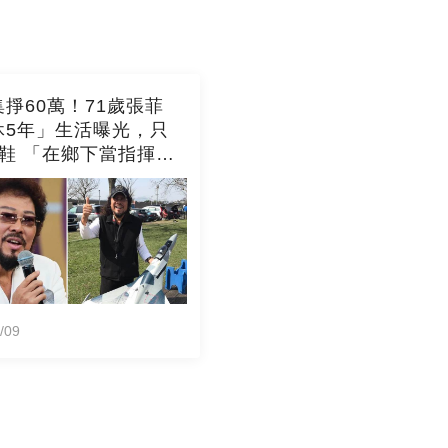
掙60萬！71歲張菲
休5年」生活曝光，只
雙鞋 「在鄉下當指揮
與徐乃麟交流「阿公
/09