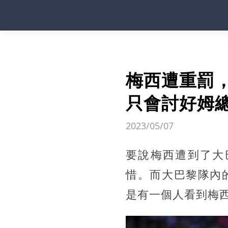
梅西遭重罰，
只會討好姆
2023/05/07
要說梅西遭到了大
惜。而大巴黎隊內
是有一個人看到梅