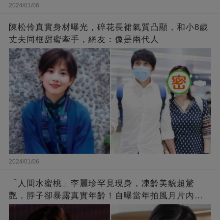
2024/01/06
陳松伶真實身材曝光，碎花長裙氣質凸顯，和小8歲
丈夫同框甜蜜牽手，網友：像是兩代人
2024/01/06
「人間水蜜桃」李麗珍罕見現身，凍齡美貌超驚
艷，脖子卻暴露真實年齡！自曝當年拍風月片內
幕，竟是因為「玉女當久了」？