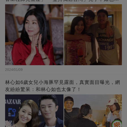
持
2024/01/09
林心如6歲女兒小海豚罕見露面，真實面目曝光，網
友紛紛驚呆：和林心如也太像了！