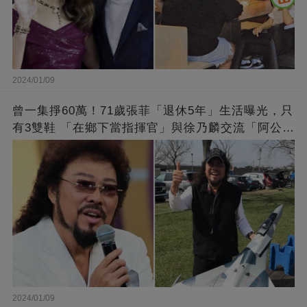
2024/01/09
曾一集掙60萬！71歲張菲「退休5年」生活曝光，只
有3雙鞋 「在鄉下當指揮官」與徐乃麟交流「阿公
經」
2024/01/09