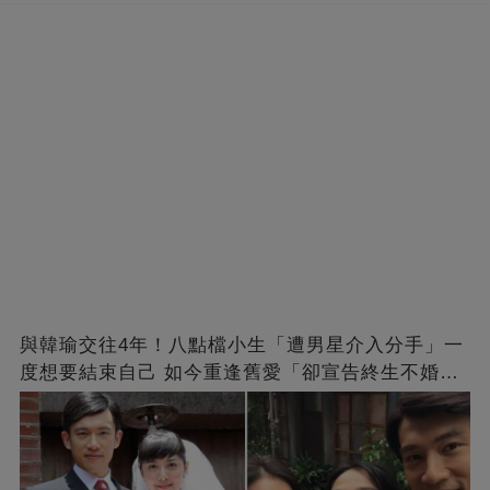
與韓瑜交往4年！八點檔小生「遭男星介入分手」一
度想要結束自己 如今重逢舊愛「卻宣告終生不婚」
原因曝光