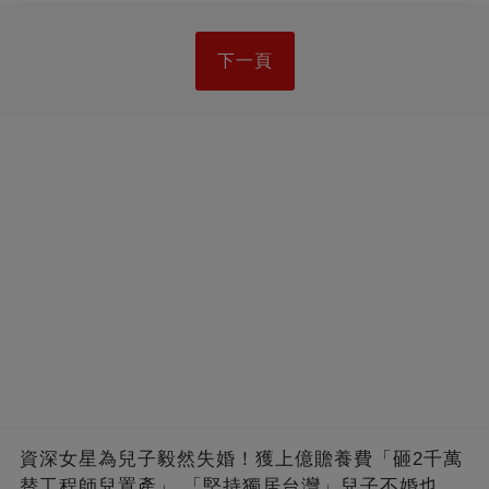
下一頁
資深女星為兒子毅然失婚！獲上億贍養費「砸2千萬
替工程師兒置產」 「堅持獨居台灣」兒子不婚也支