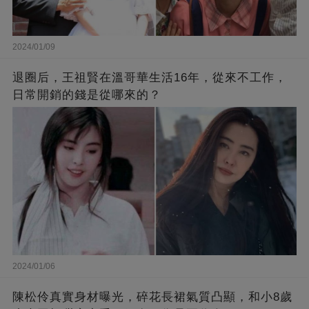
2024/01/09
退圈后，王祖賢在溫哥華生活16年，從來不工作，
日常開銷的錢是從哪來的？
2024/01/06
陳松伶真實身材曝光，碎花長裙氣質凸顯，和小8歲