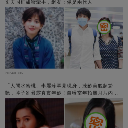
丈夫同框甜蜜牽手，網友：像是兩代人
2024/01/06
「人間水蜜桃」李麗珍罕見現身，凍齡美貌超驚
艷，脖子卻暴露真實年齡！自曝當年拍風月片內
幕，竟是因為「玉女當久了」？