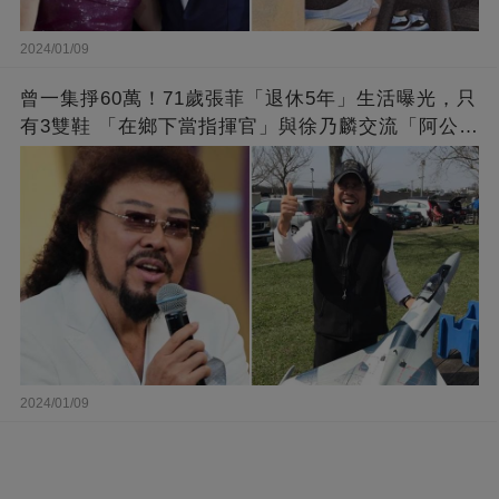
2024/01/09
曾一集掙60萬！71歲張菲「退休5年」生活曝光，只
有3雙鞋 「在鄉下當指揮官」與徐乃麟交流「阿公
經」
2024/01/09