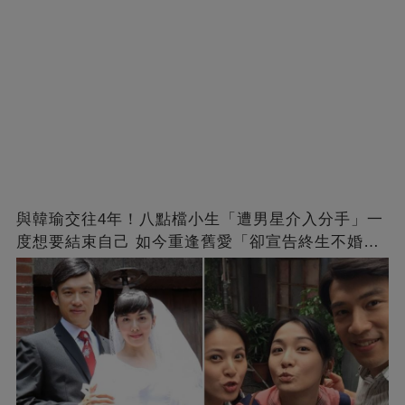
與韓瑜交往4年！八點檔小生「遭男星介入分手」一
度想要結束自己 如今重逢舊愛「卻宣告終生不婚」
原因曝光