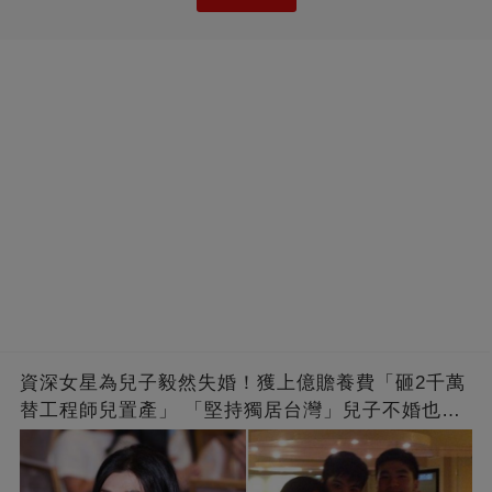
資深女星為兒子毅然失婚！獲上億贍養費「砸2千萬
替工程師兒置產」 「堅持獨居台灣」兒子不婚也支
持