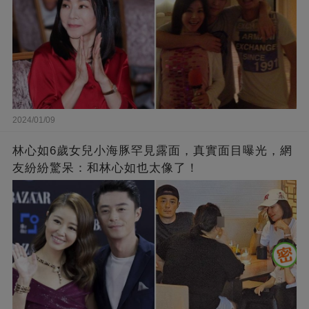
2024/01/09
林心如6歲女兒小海豚罕見露面，真實面目曝光，網
友紛紛驚呆：和林心如也太像了！