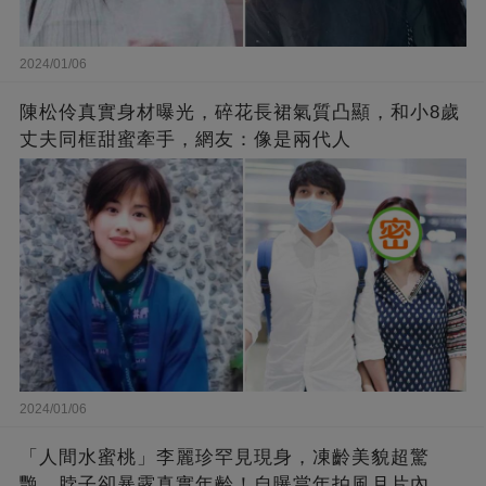
2024/01/06
陳松伶真實身材曝光，碎花長裙氣質凸顯，和小8歲
丈夫同框甜蜜牽手，網友：像是兩代人
2024/01/06
「人間水蜜桃」李麗珍罕見現身，凍齡美貌超驚
艷，脖子卻暴露真實年齡！自曝當年拍風月片內