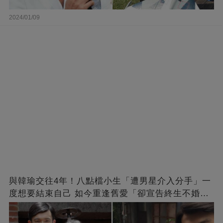
2024/01/09
與韓瑜交往4年！八點檔小生「遭男星介入分手」一
度想要結束自己 如今重逢舊愛「卻宣告終生不婚」
原因曝光