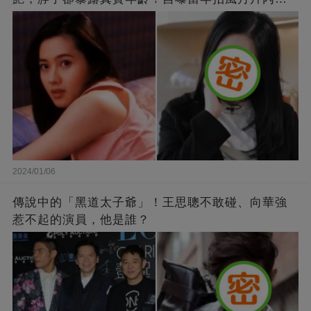
幕，竟是因為「玉女當久了」？
2024/01/06
傳說中的「黑道太子爺」！王思聰不敢碰、向華強
惹不起的演員，他是誰？