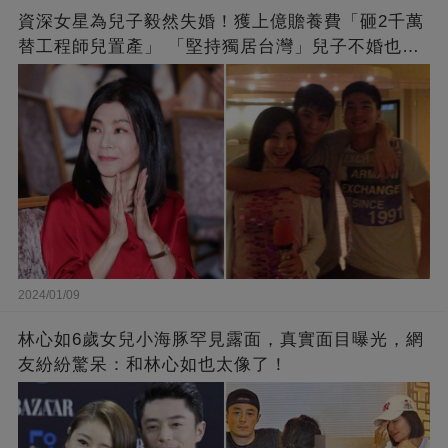
資深女星為兒子毅然失婚！獲上億贍養費「砸2千萬
替工程師兒置產」 「堅持獨居台灣」兒子不婚也支
持
2024/01/09
林心如6歲女兒小海豚罕見露面，真實面目曝光，網
友紛紛驚呆：和林心如也太像了！