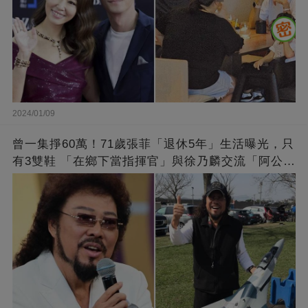
2024/01/09
曾一集掙60萬！71歲張菲「退休5年」生活曝光，只
有3雙鞋 「在鄉下當指揮官」與徐乃麟交流「阿公
經」