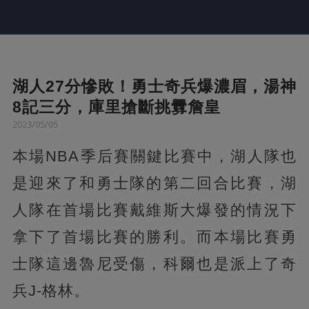
湖人27分慘敗！勇士奇兵爆濃眉，湯神
8記三分，庫里搶斷挑釁詹皇
2023/05/05
本場NBA季后賽關鍵比賽中，湖人隊也
是迎來了和勇士隊的第二回合比賽，湖
人隊在首場比賽戴維斯大爆發的情況下
拿下了首場比賽的勝利。而本場比賽勇
士隊這邊魯尼受傷，科爾也是派上了奇
兵J-格林。