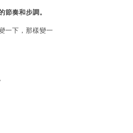
的節奏和步調。
變一下，那樣變一
。