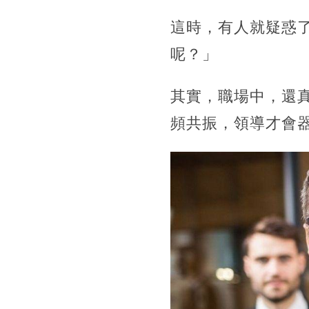
這時，有人就疑惑
呢？」
其實，職場中，還
頻共振，領導才會