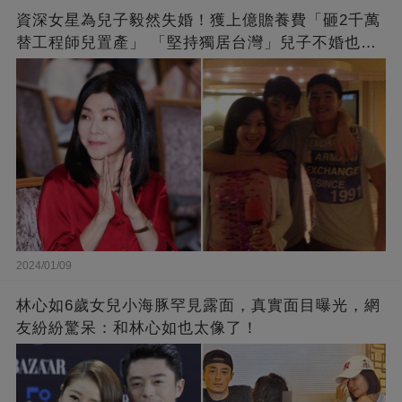
資深女星為兒子毅然失婚！獲上億贍養費「砸2千萬
替工程師兒置產」 「堅持獨居台灣」兒子不婚也支
持
2024/01/09
林心如6歲女兒小海豚罕見露面，真實面目曝光，網
友紛紛驚呆：和林心如也太像了！