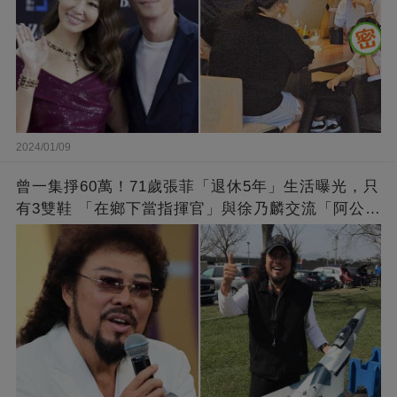
2024/01/09
曾一集掙60萬！71歲張菲「退休5年」生活曝光，只
有3雙鞋 「在鄉下當指揮官」與徐乃麟交流「阿公
經」